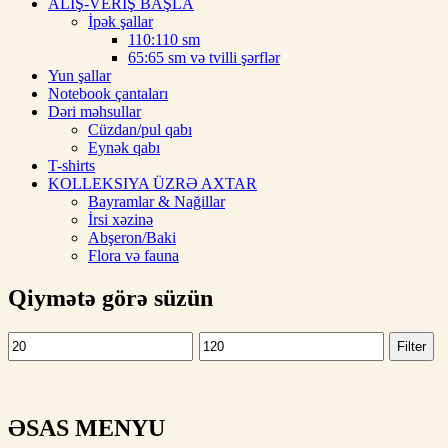
ALIŞ-VERIŞ BAŞLA
İpək şallar
110:110 sm
65:65 sm və tvilli şərflər
Yun şallar
Notebook çantaları
Dəri məhsullar
Cüzdan/pul qabı
Eynək qabı
T-shirts
KOLLEKSIYA ÜZRƏ AXTAR
Bayramlar & Nağillar
İrsi xəzinə
Abşeron/Baki
Flora və fauna
Qiymətə görə süzün
Filter
Min
Max
price
price
ƏSAS MENYU