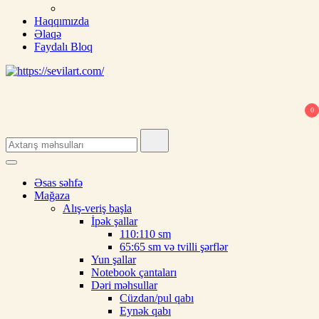
Haqqımızda
Əlaqə
Faydalı Bloq
0
Search
for:
Əsas səhfə
Mağaza
Alış-veriş başla
İpək şallar
110:110 sm
65:65 sm və tvilli şərflər
Yun şallar
Notebook çantaları
Dəri məhsullar
Cüzdan/pul qabı
Eynək qabı