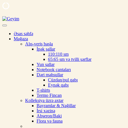
Skip
to
Geyim
Ipek, şal, kəlağayı, milli hədiyyə, butalı, yaylıq, şərf, ipək şal, nişan
content
üçün şal
Əsas səhfə
Mağaza
Alış-veriş başla
İpək şallar
110:110 sm
65:65 sm və tvilli şərflər
Yun şallar
Notebook çantaları
Dəri məhsullar
Cüzdan/pul qabı
Eynək qabı
T-shirts
Termo Fincan
Kolleksiya üzrə axtar
Bayramlar & Nağillar
İrsi xəzinə
Abşeron/Baki
Flora və fauna