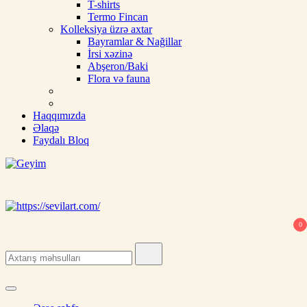
T-shirts
Termo Fincan
Kolleksiya üzrə axtar
Bayramlar & Nağillar
İrsi xəzinə
Abşeron/Baki
Flora və fauna
Haqqımızda
Əlaqə
Faydalı Bloq
Geyim
Ipek, şal, kəlağayı, milli hədiyyə, butalı, yaylıq, şərf, ipək şal, nişan
üçün şal
0
Search
for: