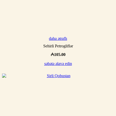
daha ətraflı
Sehirli Petrogliflər
₼
105.00
səbətə əlavə edin