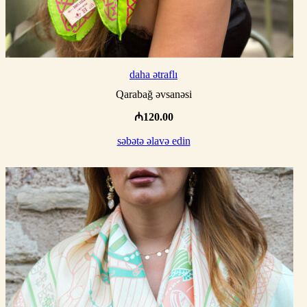
daha ətraflı
Qarabağ əvsanəsi
₼
120.00
səbətə əlavə edin