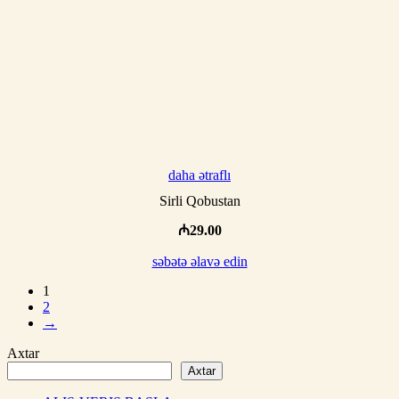
daha ətraflı
Sirli Qobustan
₼
29.00
səbətə əlavə edin
1
2
→
Axtar
Axtar