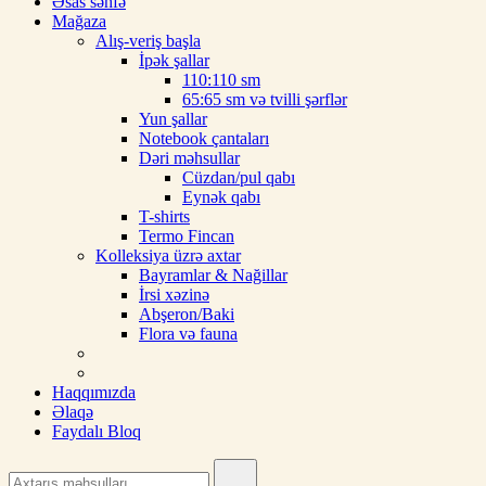
Əsas səhfə
Mağaza
Alış-veriş başla
İpək şallar
110:110 sm
65:65 sm və tvilli şərflər
Yun şallar
Notebook çantaları
Dəri məhsullar
Cüzdan/pul qabı
Eynək qabı
T-shirts
Termo Fincan
Kolleksiya üzrə axtar
Bayramlar & Nağillar
İrsi xəzinə
Abşeron/Baki
Flora və fauna
Haqqımızda
Əlaqə
Faydalı Bloq
Search