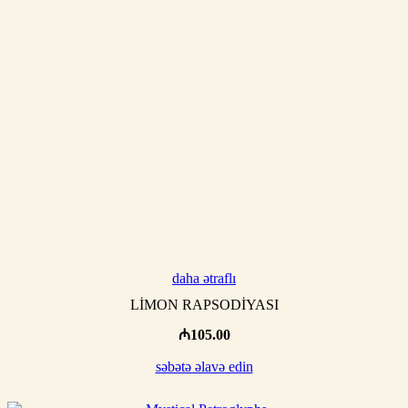
daha ətraflı
LİMON RAPSODİYASI
₼
105.00
səbətə əlavə edin