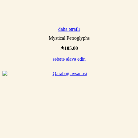
daha ətraflı
Mystical Petroglyphs
₼
105.00
səbətə əlavə edin