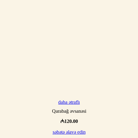
daha ətraflı
Qarabağ əvsanəsi
₼
120.00
səbətə əlavə edin