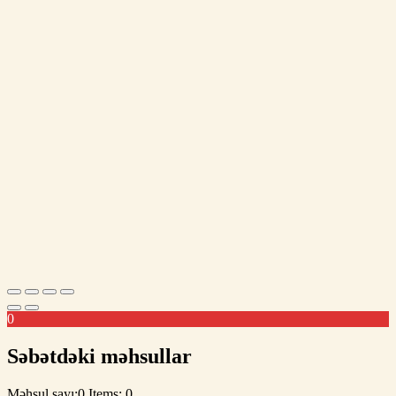
0
Səbətdəki məhsullar
Məhsul sayı:0
Items: 0