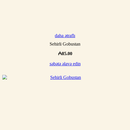
daha ətraflı
Sehirli Gobustan
₼
85.00
səbətə əlavə edin