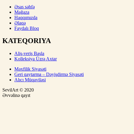
Əsas səhfə
Mağaza
Haqqımızda
Əlaqə
Faydalı Bloq
KATEQORIYA
Aliş-veriş Başla
Kolleksiya Üzrə Axtar
Məxfilik Siyasəti
Geri qaytarma – Dəyişdirmə Siyasəti
Alıcı Müqaviləsi
SevilArt © 2020
Əvvəlinə qayıt