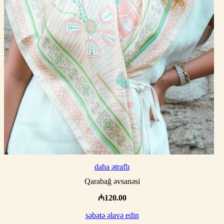
daha ətraflı
Qarabağ əvsanəsi
₼
120.00
səbətə əlavə edin