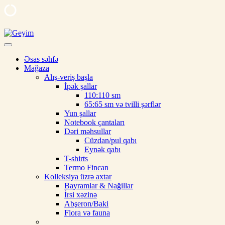
Skip
to
Geyim
Ipek, şal, kəlağayı, milli hədiyyə, butalı, yaylıq, şərf, ipək şal, nişan
content
üçün şal
Əsas səhfə
Mağaza
Alış-veriş başla
İpək şallar
110:110 sm
65:65 sm və tvilli şərflər
Yun şallar
Notebook çantaları
Dəri məhsullar
Cüzdan/pul qabı
Eynək qabı
T-shirts
Termo Fincan
Kolleksiya üzrə axtar
Bayramlar & Nağillar
İrsi xəzinə
Abşeron/Baki
Flora və fauna