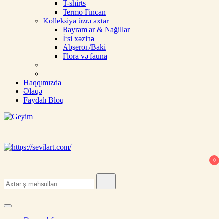
T-shirts
Termo Fincan
Kolleksiya üzrə axtar
Bayramlar & Nağillar
İrsi xəzinə
Abşeron/Baki
Flora və fauna
Haqqımızda
Əlaqə
Faydalı Bloq
Geyim
Ipek, şal, kəlağayı, milli hədiyyə, butalı, yaylıq, şərf, ipək şal, nişan
üçün şal
0
Search
for: