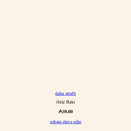
daha ətraflı
Əziz Bakı
₼
39.00
səbətə əlavə edin