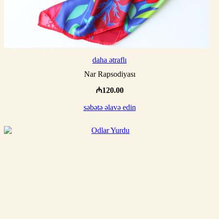
daha ətraflı
Nar Rapsodiyası
₼
120.00
səbətə əlavə edin