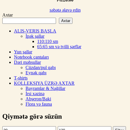
səbətə əlavə edin
Axtar
Axtar
ALIŞ-VERIŞ BAŞLA
İpək şallar
110:110 sm
65:65 sm və tvilli şərflər
Yun şallar
Notebook çantaları
Dəri məhsullar
Cüzdan/pul qabı
Eynək qabı
T-shirts
KOLLEKSIYA ÜZRƏ AXTAR
Bayramlar & Nağillar
İrsi xəzinə
Abşeron/Baki
Flora və fauna
Qiymətə görə süzün