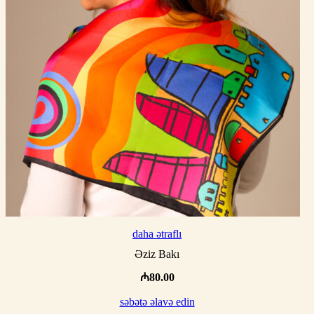
daha ətraflı
Əziz Bakı
₼
80.00
səbətə əlavə edin