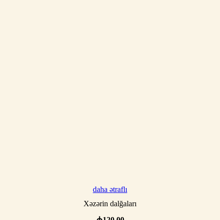
daha ətraflı
Xəzərin dalğaları
₼
120.00