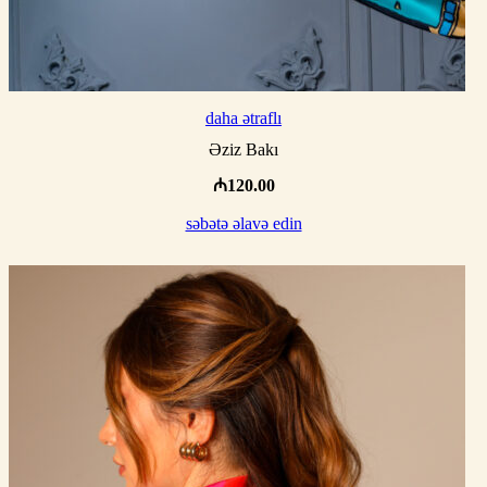
daha ətraflı
Əziz Bakı
₼
120.00
səbətə əlavə edin