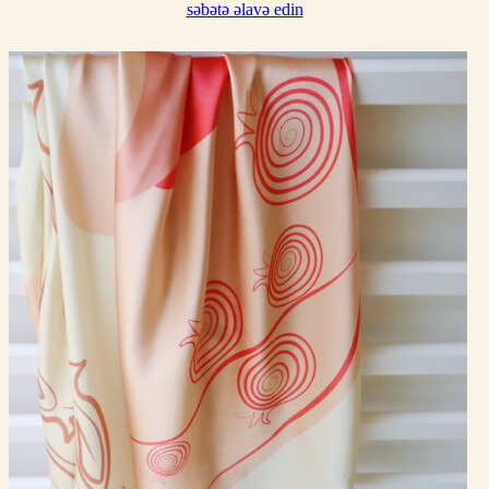
səbətə əlavə edin