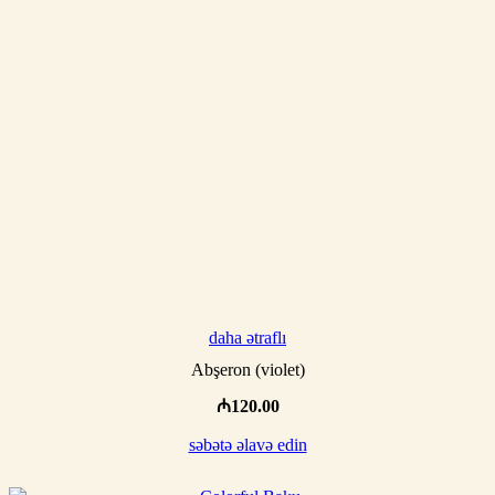
daha ətraflı
Abşeron (violet)
₼
120.00
səbətə əlavə edin