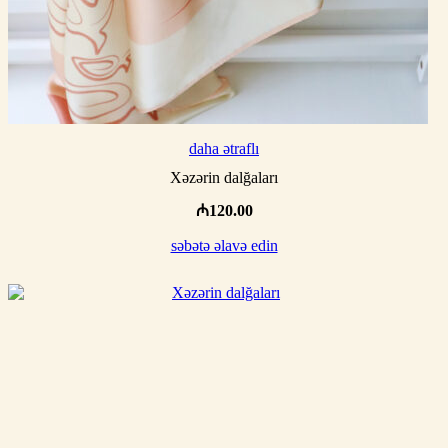
daha ətraflı
Xəzərin dalğaları
₼
120.00
səbətə əlavə edin