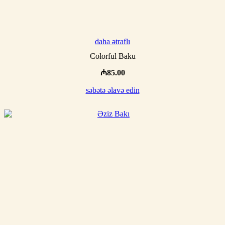
daha ətraflı
Colorful Baku
₼
85.00
səbətə əlavə edin