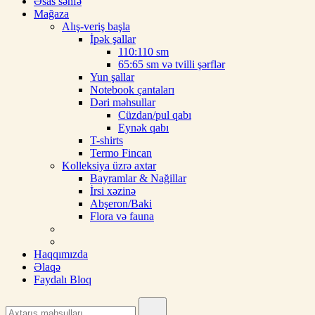
Əsas səhfə
Mağaza
Alış-veriş başla
İpək şallar
110:110 sm
65:65 sm və tvilli şərflər
Yun şallar
Notebook çantaları
Dəri məhsullar
Cüzdan/pul qabı
Eynək qabı
T-shirts
Termo Fincan
Kolleksiya üzrə axtar
Bayramlar & Nağillar
İrsi xəzinə
Abşeron/Baki
Flora və fauna
Haqqımızda
Əlaqə
Faydalı Bloq
Search