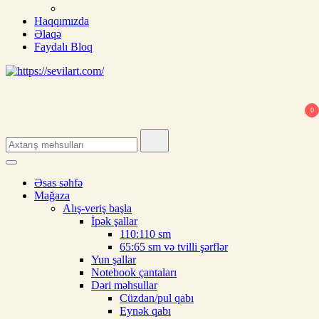
Haqqımızda
Əlaqə
Faydalı Bloq
0
Search
for:
Əsas səhfə
Mağaza
Alış-veriş başla
İpək şallar
110:110 sm
65:65 sm və tvilli şərflər
Yun şallar
Notebook çantaları
Dəri məhsullar
Cüzdan/pul qabı
Eynək qabı