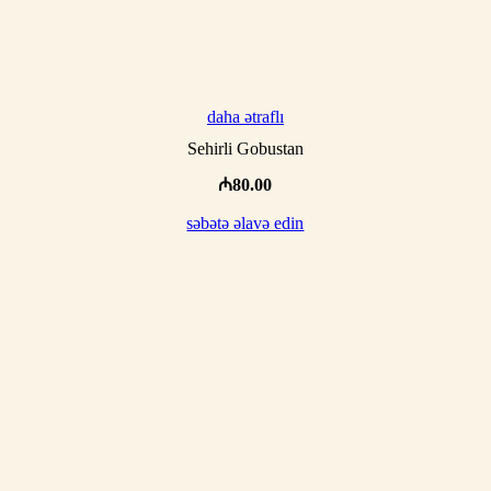
daha ətraflı
Sehirli Gobustan
₼
80.00
səbətə əlavə edin