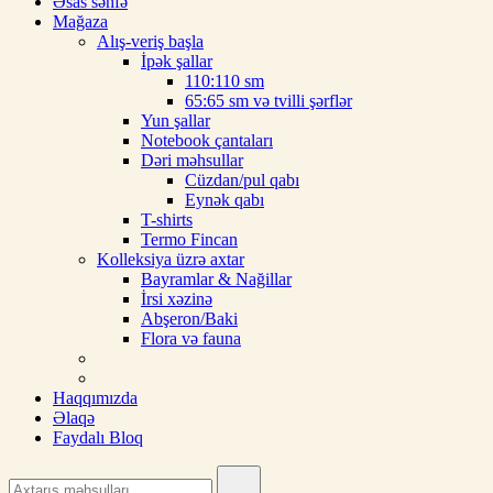
Əsas səhfə
Mağaza
Alış-veriş başla
İpək şallar
110:110 sm
65:65 sm və tvilli şərflər
Yun şallar
Notebook çantaları
Dəri məhsullar
Cüzdan/pul qabı
Eynək qabı
T-shirts
Termo Fincan
Kolleksiya üzrə axtar
Bayramlar & Nağillar
İrsi xəzinə
Abşeron/Baki
Flora və fauna
Haqqımızda
Əlaqə
Faydalı Bloq
Search