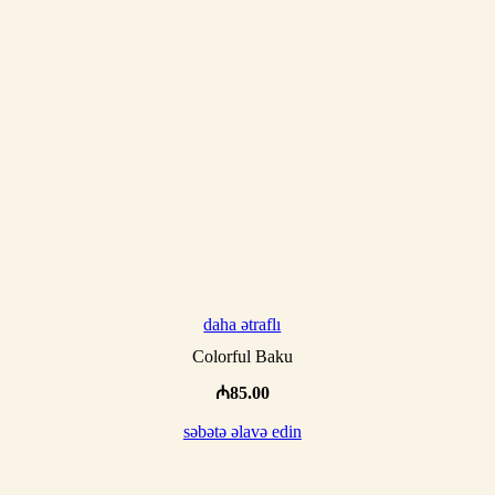
daha ətraflı
Colorful Baku
₼
85.00
səbətə əlavə edin