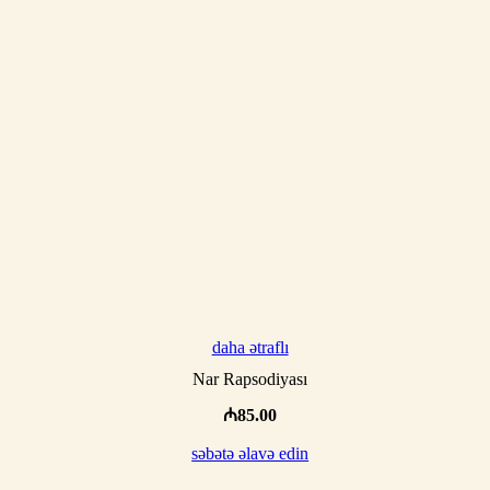
daha ətraflı
Nar Rapsodiyası
₼
85.00
səbətə əlavə edin