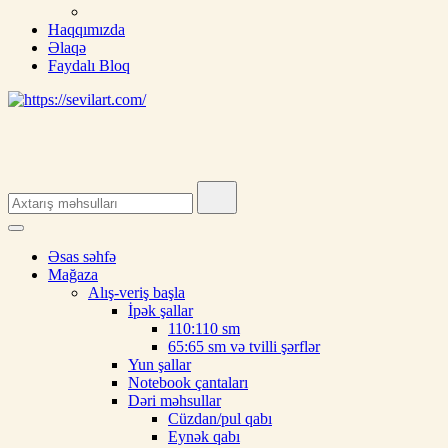
Haqqımızda
Əlaqə
Faydalı Bloq
Search
for:
Əsas səhfə
Mağaza
Alış-veriş başla
İpək şallar
110:110 sm
65:65 sm və tvilli şərflər
Yun şallar
Notebook çantaları
Dəri məhsullar
Cüzdan/pul qabı
Eynək qabı