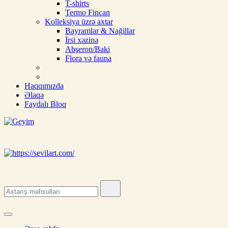
T-shirts
Termo Fincan
Kolleksiya üzrə axtar
Bayramlar & Nağillar
İrsi xəzinə
Abşeron/Baki
Flora və fauna
Haqqımızda
Əlaqə
Faydalı Bloq
Geyim
Ipek, şal, kəlağayı, milli hədiyyə, butalı, yaylıq, şərf, ipək şal, nişan ü
Search
for: