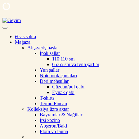
Skip
to
Geyim
Ipek, şal, kəlağayı, milli hədiyyə, butalı, yaylıq, şərf, ipək şal, nişan ü
content
Əsas səhfə
Mağaza
Alış-veriş başla
İpək şallar
110:110 sm
65:65 sm və tvilli şərflər
Yun şallar
Notebook çantaları
Dəri məhsullar
Cüzdan/pul qabı
Eynək qabı
T-shirts
Termo Fincan
Kolleksiya üzrə axtar
Bayramlar & Nağillar
İrsi xəzinə
Abşeron/Baki
Flora və fauna