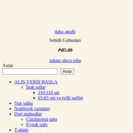
daha ətraflı
Sehirli Gobustan
₼
85.00
səbətə əlavə edin
Axtar
Axtar
ALIŞ-VERIŞ BAŞLA
İpək şallar
110:110 sm
65:65 sm və tvilli şərflər
Yun şallar
Notebook çantaları
Dəri məhsullar
Cüzdan/pul qabı
Eynək qabı
T-shirts