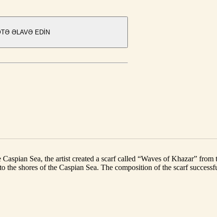
TƏ ƏLAVƏ EDIN
e Caspian Sea, the artist created a scarf called “Waves of Khazar” from
o the shores of the Caspian Sea. The composition of the scarf successf