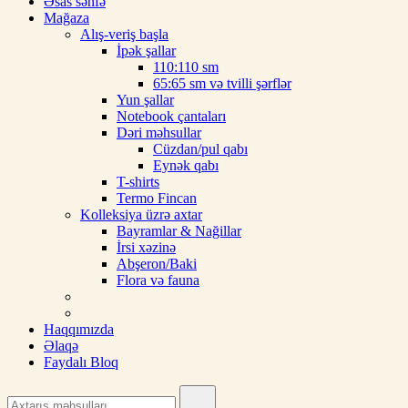
Əsas səhfə
Mağaza
Alış-veriş başla
İpək şallar
110:110 sm
65:65 sm və tvilli şərflər
Yun şallar
Notebook çantaları
Dəri məhsullar
Cüzdan/pul qabı
Eynək qabı
T-shirts
Termo Fincan
Kolleksiya üzrə axtar
Bayramlar & Nağillar
İrsi xəzinə
Abşeron/Baki
Flora və fauna
Haqqımızda
Əlaqə
Faydalı Bloq
Search