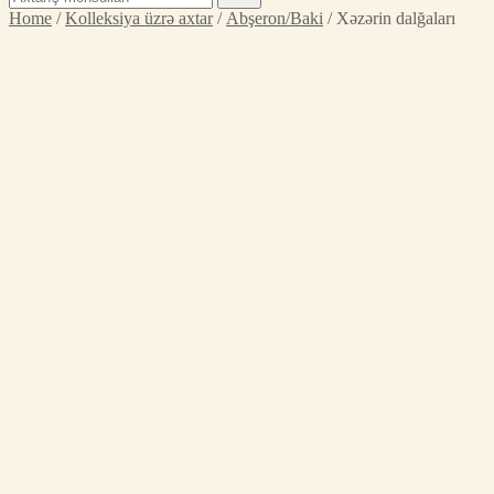
for:
Home
/
Kolleksiya üzrə axtar
/
Abşeron/Baki
/ Xəzərin dalğaları