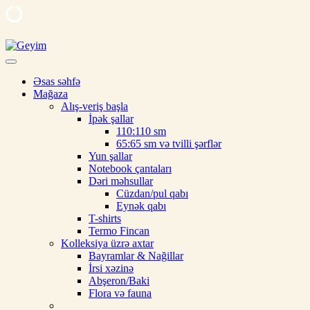
Skip
to
Geyim
Ipek, şal, kəlağayı, milli hədiyyə, butalı, yaylıq, şərf, ipək şal, nişan ü
content
Əsas səhfə
Mağaza
Alış-veriş başla
İpək şallar
110:110 sm
65:65 sm və tvilli şərflər
Yun şallar
Notebook çantaları
Dəri məhsullar
Cüzdan/pul qabı
Eynək qabı
T-shirts
Termo Fincan
Kolleksiya üzrə axtar
Bayramlar & Nağillar
İrsi xəzinə
Abşeron/Baki
Flora və fauna