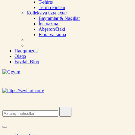
T-shirts
Termo Fincan
Kolleksiya üzrə axtar
Bayramlar & Nağillar
İrsi xəzinə
Abşeron/Baki
Flora və fauna
Haqqımızda
Əlaqə
Faydalı Bloq
Geyim
Ipek, şal, kəlağayı, milli hədiyyə, butalı, yaylıq, şərf, ipək şal, nişan ü
Search
for: