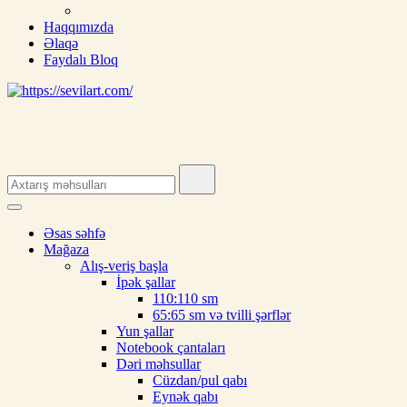
Haqqımızda
Əlaqə
Faydalı Bloq
Search
for:
Əsas səhfə
Mağaza
Alış-veriş başla
İpək şallar
110:110 sm
65:65 sm və tvilli şərflər
Yun şallar
Notebook çantaları
Dəri məhsullar
Cüzdan/pul qabı
Eynək qabı