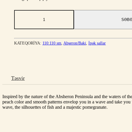
Xəzərin
dalğaları
SƏBƏ
quantity
KATEQORIYA:
110:110 sm
,
Abşeron/Baki
,
İpək şallar
Təsvir
Inspired by the nature of the Absheron Peninsula and the waters of th
peach color and smooth patterns envelop you in a wave and take you t
wave, the silhouettes of fish and a majestic pomegranate.