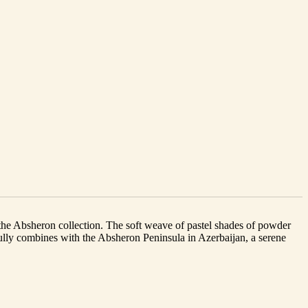
 the Absheron collection. The soft weave of pastel shades of powder
ully combines with the Absheron Peninsula in Azerbaijan, a serene