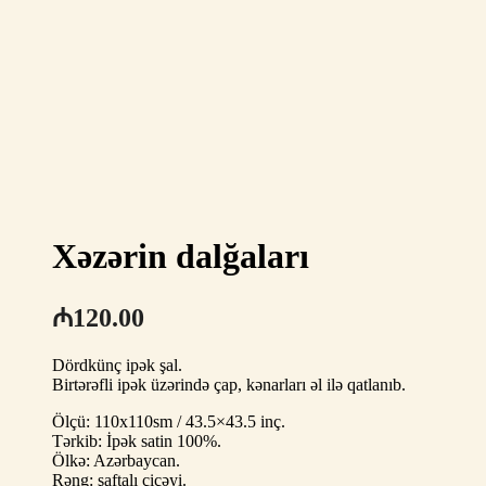
Xəzərin dalğaları
₼
120.00
Dördkünç ipək şal.
Birtərəfli ipək üzərində çap, kənarları əl ilə qatlanıb.
Ölçü: 110x110sm / 43.5×43.5 inç.
Tərkib: İpək satin 100%.
Ölkə: Azərbaycan.
Rəng: şaftalı çiçəyi.