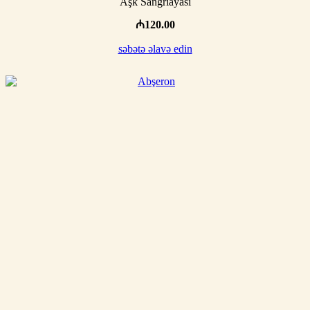
Aşk Sangriayası
₼
120.00
səbətə əlavə edin