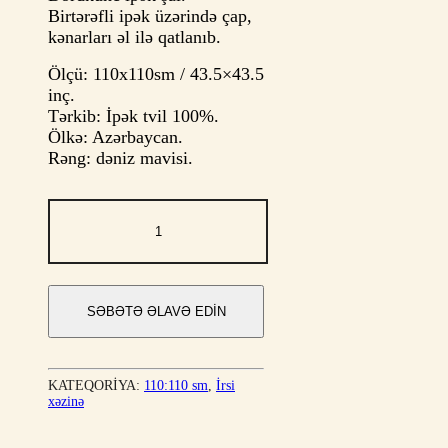
Birtərəfli ipək üzərində çap,
kənarları əl ilə qatlanıb.
Ölçü: 110x110sm / 43.5×43.5
inç.
Tərkib: İpək tvil 100%.
Ölkə: Azərbaycan.
Rəng: dəniz mavisi.
Qarabağ
əvsanəsi
quantity
SƏBƏTƏ ƏLAVƏ EDIN
KATEQORIYA:
110:110 sm
,
İrsi
xəzinə