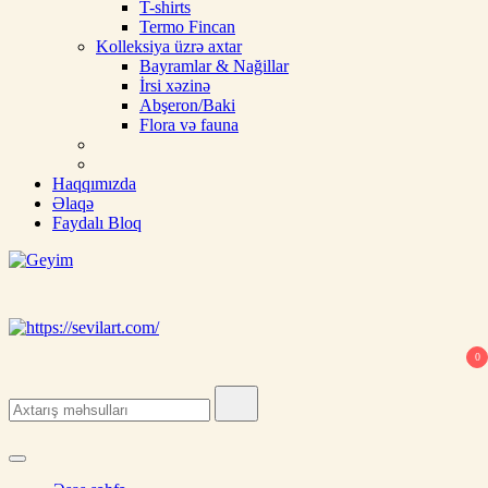
T-shirts
Termo Fincan
Kolleksiya üzrə axtar
Bayramlar & Nağillar
İrsi xəzinə
Abşeron/Baki
Flora və fauna
Haqqımızda
Əlaqə
Faydalı Bloq
Geyim
Ipek, şal, kəlağayı, milli hədiyyə, butalı, yaylıq, şərf, ipək şal, nişan
üçün şal
0
Search
for: