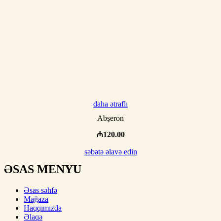
daha ətraflı
Abşeron
₼
120.00
səbətə əlavə edin
ƏSAS MENYU
Əsas səhfə
Mağaza
Haqqımızda
Əlaqə