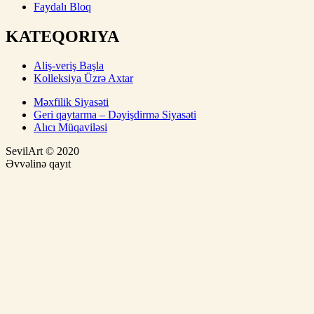
Faydalı Bloq
KATEQORIYA
Aliş-veriş Başla
Kolleksiya Üzrə Axtar
Məxfilik Siyasəti
Geri qaytarma – Dəyişdirmə Siyasəti
Alıcı Müqaviləsi
SevilArt © 2020
Əvvəlinə qayıt