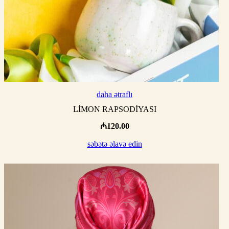
daha ətraflı
LİMON RAPSODİYASI
₼
120.00
səbətə əlavə edin