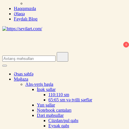
Haqqımızda
Əlaqə
Faydalı Bloq
0
Search
for:
Əsas səhfə
Mağaza
Alış-veriş başla
İpək şallar
110:110 sm
65:65 sm və tvilli şərflər
Yun şallar
Notebook çantaları
Dəri məhsullar
Cüzdan/pul qabı
Eynək qabı