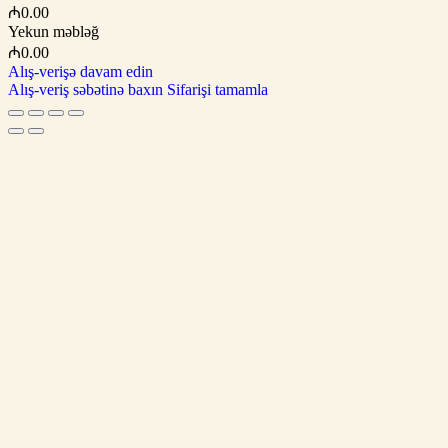
₼
0.00
Yekun məbləğ
₼0.00
Alış-verişə davam edin
Alış-veriş səbətinə baxın
Sifarişi tamamla