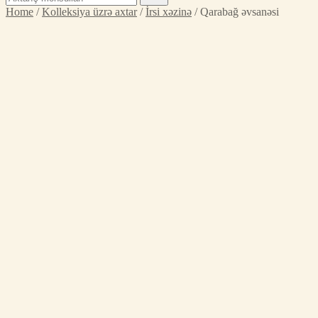
for:
Home
/
Kolleksiya üzrə axtar
/
İrsi xəzinə
/ Qarabağ əvsanəsi