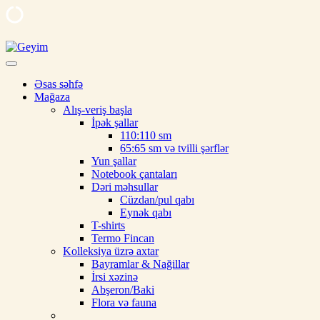
Skip
to
Geyim
Ipek, şal, kəlağayı, milli hədiyyə, butalı, yaylıq, şərf, ipək şal, nişan
content
üçün şal
Əsas səhfə
Mağaza
Alış-veriş başla
İpək şallar
110:110 sm
65:65 sm və tvilli şərflər
Yun şallar
Notebook çantaları
Dəri məhsullar
Cüzdan/pul qabı
Eynək qabı
T-shirts
Termo Fincan
Kolleksiya üzrə axtar
Bayramlar & Nağillar
İrsi xəzinə
Abşeron/Baki
Flora və fauna