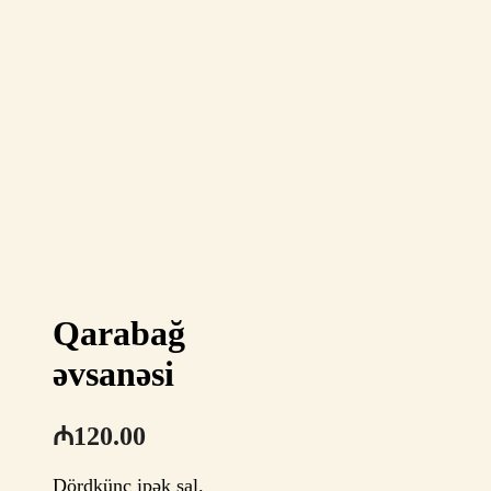
Qarabağ
əvsanəsi
₼
120.00
Dördkünc ipək şal.