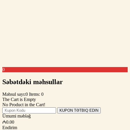
0
Səbətdəki məhsullar
Məhsul sayı:0
Items: 0
The Cart is Empty
No Product in the Cart!
KUPON TƏTBIQ EDIN
Ümumi məbləğ
₼
0.00
Endirim