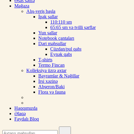
Əsas səhfə
Mağaza
Alış-veriş başla
İpək şallar
110:110 sm
65:65 sm və tvilli şərflər
Yun şallar
Notebook çantaları
Dəri məhsullar
Cüzdan/pul qabı
Eynək qabı
T-shirts
Termo Fincan
Kolleksiya üzrə axtar
Bayramlar & Nağillar
İrsi xəzinə
Abşeron/Baki
Flora və fauna
Haqqımızda
Əlaqə
Faydalı Bloq
Search