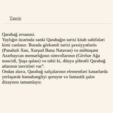
Təsvir
Qarabağ əvsanəsi.
Yaylığın üzərində sanki Qarabağın tarixi kitab səhifələri
kimi canlanır. Burada görkəmli tarixi şəxsiyyətlərin
(Pənahəli Xan, Xurşud Banu Natavan) və möhtəşəm
Azərbaycan memarlığının simvollarının (Gövhər Ağa
məscidi, Şuşa qalası) və təbii ki, dünya şöhrətli Qarabağ
atlarının təsvirləri var”.
Ondan əlavə, Qarabağ xalçalarının elementləri kənarlarda
yerləşərək həmahəngliyi qoruyur və fantastik şalın
dizaynını tamamlayır.